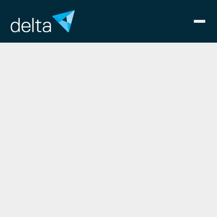
Webdesign
Die Webpräsenz Ihres Unternehmens ist
immer öfter der erste Kontaktpunkt für
Kunden, Kooperationspartner und Investoren.
delta unterstützt Sie im Auf- und Umbau
Ihrer Webpräsenz mit individualisierten
Lösungen im Bereich Design, Prototyping